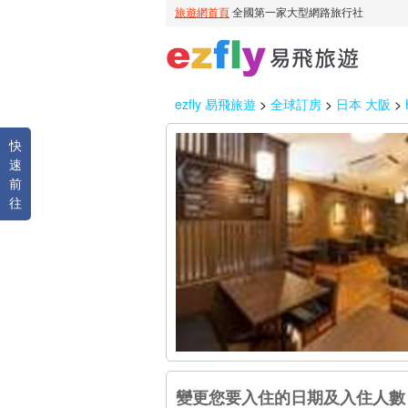
ezfly 易飛旅遊
>
全球訂房
>
日本 大阪
>
快
速
前
往
變更您要入住的日期及入住人數