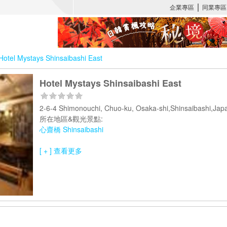
Hotel Mystays Shinsaibashi East
Hotel Mystays Shinsaibashi East
2-6-4 Shimonouchi, Chuo-ku, Osaka-shi,Shinsaibashi,J
所在地區&觀光景點:
心齋橋 Shinsaibashi
[ + ] 查看更多