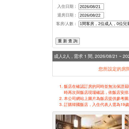
入住日期：
退房日期：
客房/人數：
重 新 查 詢
成人2人 , 需求 1 間, 2026/08/21 ~ 202
您所設定的房間
飯店在確認訂房的同時並無法保證屆時入
時再次與飯店現場確認，依飯店安排
本公司網站上圖片為飯店提供參考圖,
訂購韓國飯店，入住代表人需為19