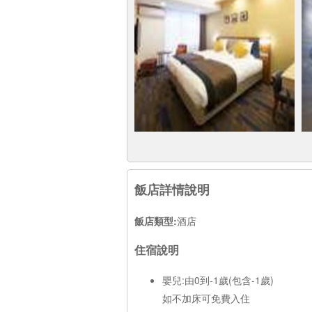
飯店詳情說明
飯店類型:
酒店
住宿說明
嬰兒:由0到-1歲(包含-1歲)
如不加床可免費入住