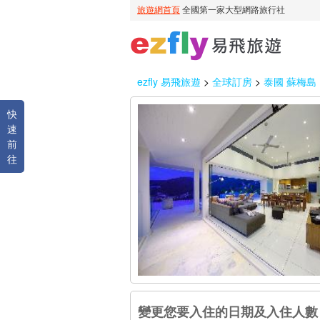
ezfly 易飛旅遊
>
全球訂房
>
泰國 蘇梅島
快
速
前
往
變更您要入住的日期及入住人數