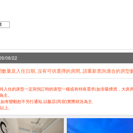
6/08/22
數量及入住日期, 沒有可供選擇的房間, 請重新查詢適合的房型
住的床型一定與預訂時的床型一樣或有特殊需求(如非吸煙房．大床房．高樓層.
為主。
如有變動恕不另行通知,以飯店(民宿)實際狀況為主.
歲以上。