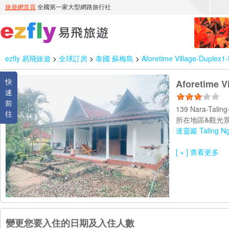
ezfly 易飛旅遊
>
全球訂房
>
泰國 蘇梅島
>
Aforetime Village-Duplex1-
快
Aforetime V
速
前
139 Nara-Tali
往
所在地區&觀光景
達靈巖 Taling N
[ + ] 查看更多
變更您要入住的日期及入住人數