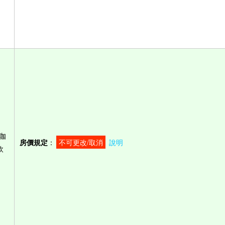
咖
房價規定
：
不可更改/取消
說明
飲