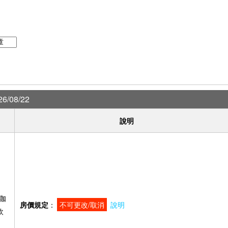
6/08/22
說明
咖
房價規定
：
不可更改/取消
說明
飲