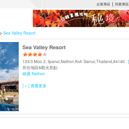
>
Sea Valley Resort
Sea Valley Resort
123/3 Moo 2, lipanoi,Nathon,Koh Samui,Thailand,84140
所在地區&觀光景點:
納通 Nathon
[ + ] 查看更多