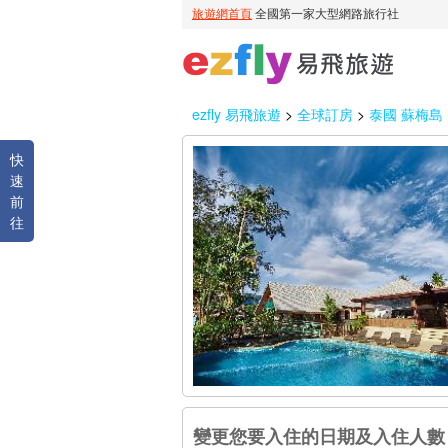
ezfly 易飛旅遊
>
全球訂房
>
泰國 蘇梅島
快
速
前
往
變更您要入住的日期及入住人數