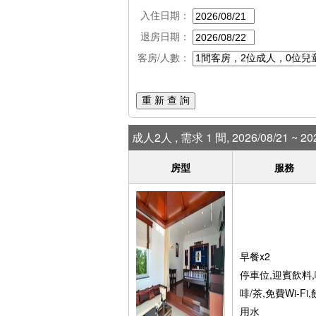
入住日期：
退房日期：
客房/人數：
重 新 查 詢
成人2人 , 需求 1 間, 2026/08/21 ~ 202
房型
服務
早餐x2
停車位,迎賓飲料,
啡/茶,免費Wi-Fi,
用水