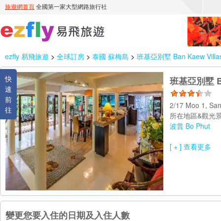
ezfly 易飛旅遊
>
全球訂房
>
泰國 蘇梅島
>
班基亞別墅 Ban Kaew Villa
快
班基亞別墅 Ban
速
前
2/17 Moo 1, Sa
往
所在地區&觀光景
波普 Bo Phut
[ + ] 查看更多
變更您要入住的日期及入住人數