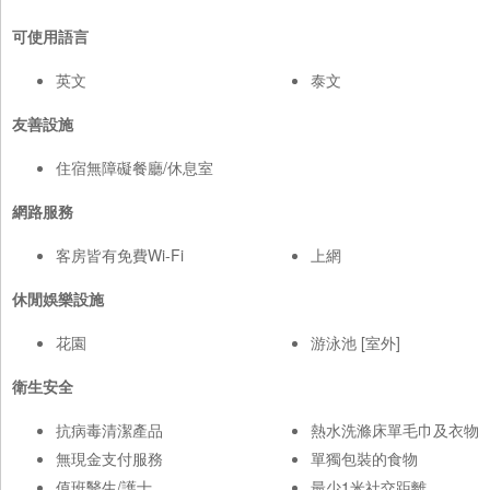
可使用語言
英文
泰文
友善設施
住宿無障礙餐廳/休息室
網路服務
客房皆有免費Wi-Fi
上網
休閒娛樂設施
花園
游泳池 [室外]
衛生安全
抗病毒清潔產品
熱水洗滌床單毛巾及衣物
無現金支付服務
單獨包裝的食物
值班醫生/護士
最少1米社交距離