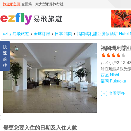
ezfly 易飛旅遊
>
全球訂房
>
日本 福岡
>
福岡瑪利諾亞度假酒店 Hotel Mari
快
福岡瑪利諾亞度假酒
速
前
西区小戸2-12-4
往
所在地區&觀光景
西區 Nishi
福岡 Fukuoka
[ + ] 查看更多
變更您要入住的日期及入住人數