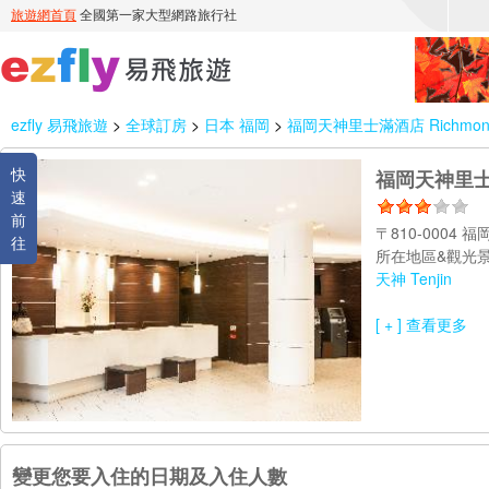
ezfly 易飛旅遊
>
全球訂房
>
日本 福岡
>
福岡天神里士滿酒店 Richmond Ho
快
福岡天神里士滿酒店
速
前
〒810-0004
往
所在地區&觀光景
天神 Tenjin
[ + ] 查看更多
變更您要入住的日期及入住人數