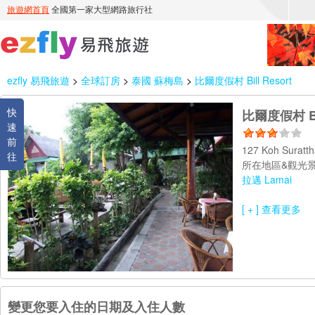
ezfly 易飛旅遊
>
全球訂房
>
泰國 蘇梅島
>
比爾度假村 Bill Resort
快
比爾度假村 Bil
速
前
127 Koh Suratt
往
所在地區&觀光景
拉邁 Lamai
[ + ] 查看更多
變更您要入住的日期及入住人數