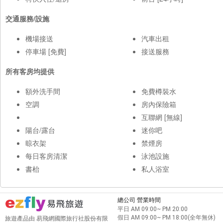
交通服務/設施
機場接送
汽車出租
停車場 [免費]
接送服務
所有客房均提供
額外洗手間
免費樽裝水
空調
房內保險箱
互聯網 [無線]
陽台/露台
迷你吧
晾衣架
禁煙房
每日客房清潔
泳池設施
書枱
私人浴室