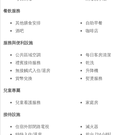
餐飲服務
其他膳食安排
自助早餐
酒吧
咖啡店
服務與便利設施
公共區域空調
每日客房清潔
禮賓接待服務
乾洗
無接觸式入住/退房
升降機
貨幣兌換
熨燙服務
兒童專屬
兒童看護服務
家庭房
接待設施
住宿外部閉路電視
滅火器
特快入住/退房
前台 [24小時]