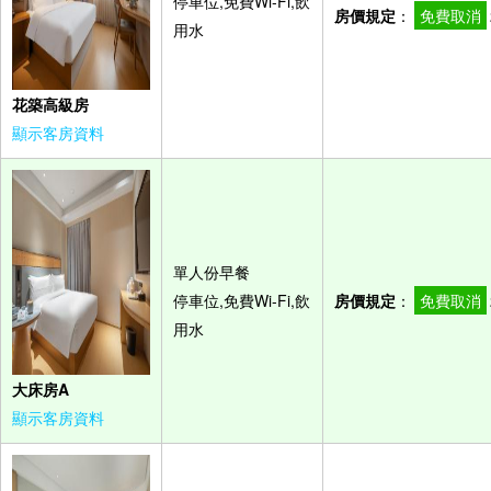
停車位,免費Wi-Fi,飲
房價規定
：
免費取消
用水
花築高級房
顯示客房資料
單人份早餐
停車位,免費Wi-Fi,飲
房價規定
：
免費取消
用水
大床房A
顯示客房資料