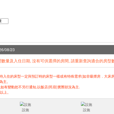
6/08/23
數量及入住日期, 沒有可供選擇的房間, 請重新查詢適合的房型
住的床型一定與預訂時的床型一樣或有特殊需求(如非吸煙房．大床房．高樓層.
為主。
如有變動恕不另行通知,以飯店(民宿)實際狀況為主.
歲以上。
設施
設施