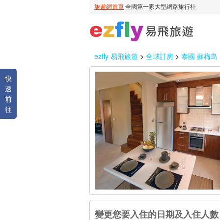
ezfly 易飛旅遊
>
全球訂房
>
泰國 蘇梅島
快
速
前
往
變更您要入住的日期及入住人數