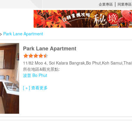
>
Park Lane Apartment
Park Lane Apartment
11/82 Moo 4, Soi Kalara Bangrak,Bo Phut,Koh Samui,Th
所在地區&觀光景點:
波普 Bo Phut
[ + ] 查看更多