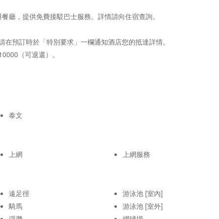
吧與餐廳，提供免費接駁巴士服務。詳情請向住宿查詢。
請在預訂時於「特別要求」一欄通知酒店您的抵達詳情。
0000（可退還）。
泰文
上網
上網服務
遠足徑
游泳池 [室內]
騎馬
游泳池 [室外]
浮潛
網球場