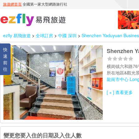
ezfly 易飛旅遊
>
全球訂房
>
中國 深圳
>
Shenzhen Yaduyuan Busines
快
Shenzhen Y
速
前
横岗镇六和路76
往
所在地區&觀光景
龍崗市中心 Longg
[ + ] 查看更多
變更您要入住的日期及入住人數