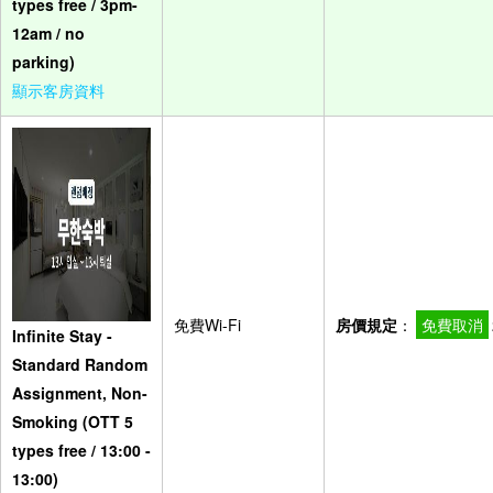
types free / 3pm-
12am / no
parking)
顯示客房資料
免費Wi-Fi
房價規定
：
免費取消
Infinite Stay -
Standard Random
Assignment, Non-
Smoking (OTT 5
types free / 13:00 -
13:00)