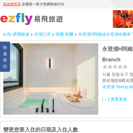
ezfly 易飛旅遊
>
全球訂房
>
韓國 首爾
>
永登浦H阿維紐永登浦布蘭奇 Yeongd
快
永登浦H阿維紐永
速
Branch
前
往
서울 영등포구 영중
所在地區&觀光景
永登浦 Yeong-de
[ + ] 查看更多
變更您要入住的日期及入住人數