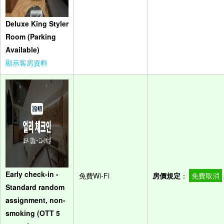
Deluxe King Styler
Room (Parking
Available)
顯示客房資料
Early check-in -
免費Wi-Fi
房價規定
：
免費取消
Standard random
assignment, non-
smoking (OTT 5