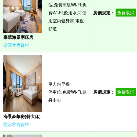
位,免費高級Wi-Fi,免
費Wi-Fi,飲用水,可使
房價規定
：
免費取消
用室內健身房,電視
頻道
豪華海景兩床房
顯示客房資料
單人份早餐
停車位,免費Wi-Fi,健
房價規定
：
免費取消
身中心
海景豪華房(特大床)
顯示客房資料