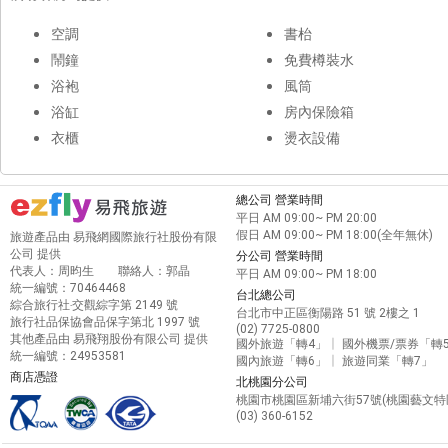
空調
書枱
鬧鐘
免費樽裝水
浴袍
風筒
浴缸
房內保險箱
衣櫃
燙衣設備