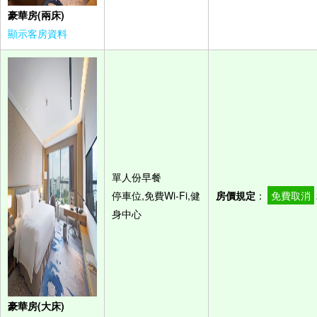
豪華房(兩床)
顯示客房資料
單人份早餐
停車位,免費Wi-Fi,健
房價規定
：
免費取消
身中心
豪華房(大床)