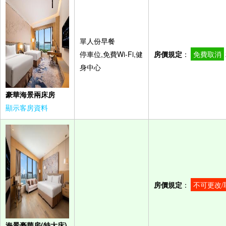
單人份早餐
停車位,免費Wi-Fi,健
房價規定
：
免費取消
身中心
豪華海景兩床房
顯示客房資料
房價規定
：
不可更改/
海景豪華房(特大床)