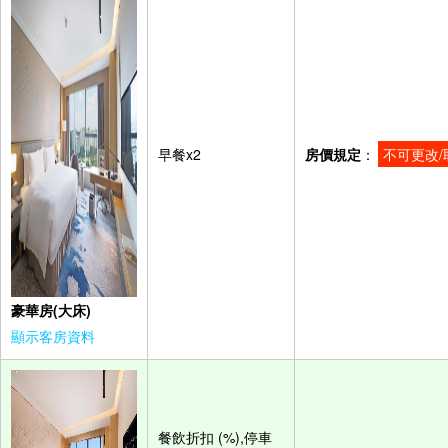
早餐x2
房價規定
：
不可更改/
豪華房(大床)
顯示客房資料
餐飲折扣 (%),停車