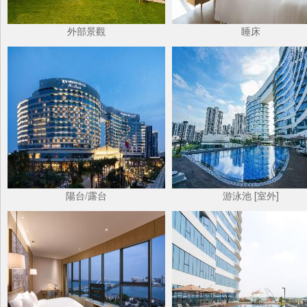
外部景觀
睡床
陽台/露台
游泳池 [室外]