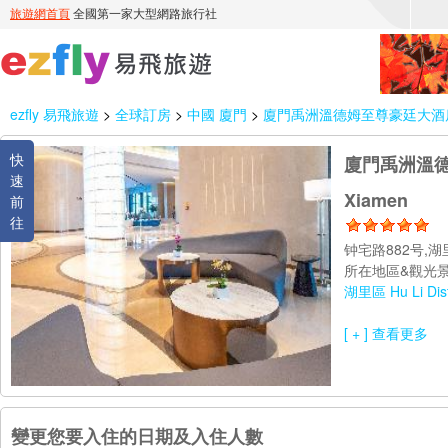
ezfly 易飛旅遊
>
全球訂房
>
中國 廈門
>
廈門禹洲溫德姆至尊豪廷大酒店 Wyndh
快
廈門禹洲溫德姆至
速
Xiamen
前
往
钟宅路882号,湖
所在地區&觀光景
湖里區 Hu Li Dist
[ + ] 查看更多
變更您要入住的日期及入住人數