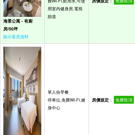
費Wi-Fi,飲用水,可使
房價規定
：
免費取消
用室內健身房,電視
頻道
海景公寓 - 有廚
房/50坪
顯示客房資料
單人份早餐
停車位,免費Wi-Fi,健
房價規定
：
免費取消
身中心