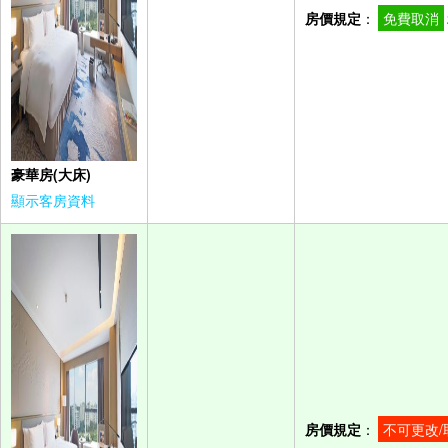
房價規定
：
免費取消
豪華房(大床)
顯示客房資料
房價規定
：
不可更改/