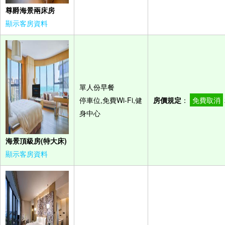
尊爵海景兩床房
顯示客房資料
單人份早餐
停車位,免費Wi-Fi,健
房價規定
：
免費取消
身中心
海景頂級房(特大床)
顯示客房資料