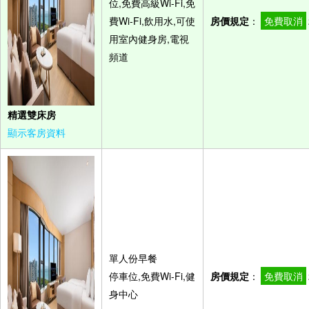
位,免費高級Wi-Fi,免
費Wi-Fi,飲用水,可使
房價規定
：
免費取消
用室內健身房,電視
頻道
精選雙床房
顯示客房資料
單人份早餐
停車位,免費Wi-Fi,健
房價規定
：
免費取消
身中心