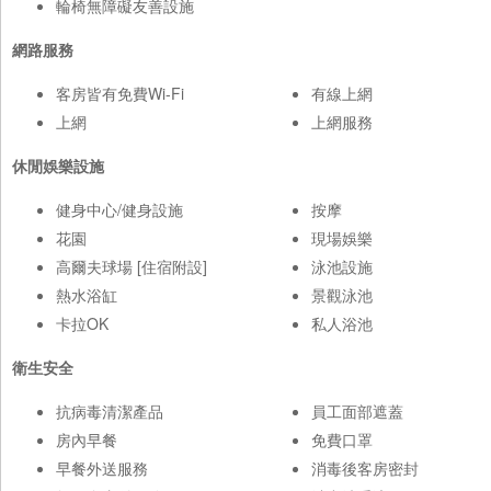
輪椅無障礙友善設施
網路服務
客房皆有免費Wi-Fi
有線上網
上網
上網服務
休閒娛樂設施
健身中心/健身設施
按摩
花園
現場娛樂
高爾夫球場 [住宿附設]
泳池設施
熱水浴缸
景觀泳池
卡拉OK
私人浴池
衛生安全
抗病毒清潔產品
員工面部遮蓋
房內早餐
免費口罩
早餐外送服務
消毒後客房密封