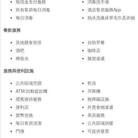
無現金支付服務
消毒洗手液
所有客房每日消毒
酒店客房服務App
每日消毒
熱水洗滌床單毛巾及衣物
餐飲服務
其他膳食安排
自助早餐
酒吧
咖啡店
樽裝水
雜貨速遞
服務與便利設施
公共區域空調
乾洗
ATM/自動提款機
升降機
禮賓接待服務
無障礙設施
便利店
外賣食物速遞
貨幣兌換
美容服務
每日客房清潔
公共區域供暖
門僮
可提供發票