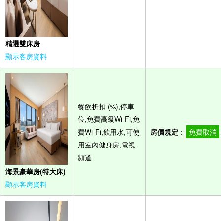
精選雙床房
顯示客房資料
餐飲折扣 (%),停車
位,免費高級Wi-Fi,免
費Wi-Fi,飲用水,可使
房價規定
：
免費取消
用室內健身房,電視
頻道
海景豪華房(特大床)
顯示客房資料