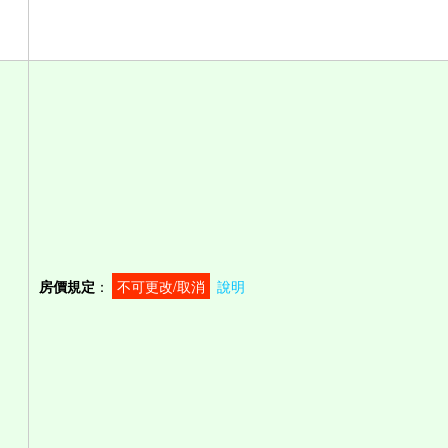
房價規定
：
不可更改/取消
說明