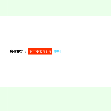
房價規定
：
不可更改/取消
說明