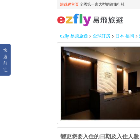
ezfly 易飛旅遊
>
全球訂房
>
日本 福岡
>
快
速
前
往
變更您要入住的日期及入住人數