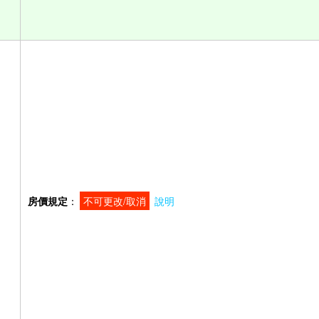
房價規定
：
不可更改/取消
說明