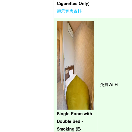
Cigarettes Only)
顯示客房資料
免費Wi-Fi
Single Room with
Double Bed -
Smoking (E-