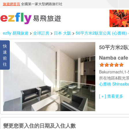
ezfly 易飛旅遊
>
全球訂房
>
日本 大阪
>
50平方米2臥室公寓 (心齋橋) - 有1間
快
50平方米2臥室公
速
Namba cafe
前
往
Bakuromachi,1-
所在地區&觀光景
心齋橋 Shinsaiba
[ + ] 查看更多
變更您要入住的日期及入住人數