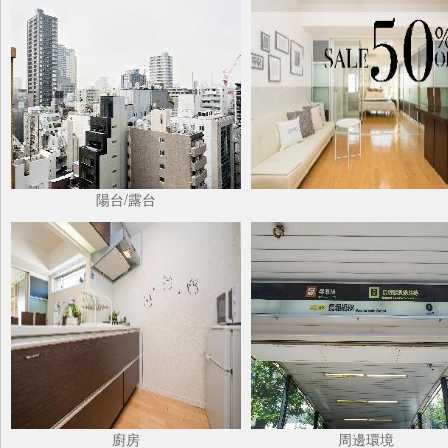
陽台/露台
廚房
周邊環境