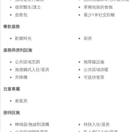
值班醫生/護士
單獨包裝的食物
急救包
最少1米社交距離
餐飲服務
歡樂時光
廚房
服務與便利設施
公共區域空調
無障礙設施
無接觸式入住/退房
公共區域供暖
升降機
可提供發票
兒童專屬
家庭房
接待設施
蜂鳴器/無線對講機
特快入住/退房
公共區域閉路電視
私人登記入住/退房