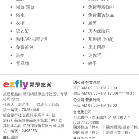
陽台/露台
免費即溶咖啡
浴袍
免費迎賓飲品
衣櫃
風筒
晾衣架
房內保險箱
咖啡/茶沖調設備
互聯網 [無線]
免費茶包
床上用品
書枱
迷你吧
電風扇
鏡子