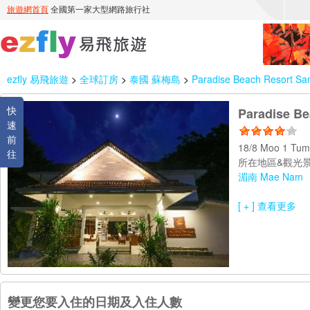
ezfly 易飛旅遊
>
全球訂房
>
泰國 蘇梅島
>
Paradise Beach Resort Sa
快
Paradise Be
速
前
18/8 Moo 1 Tu
往
所在地區&觀光景
湄南 Mae Nam
[ + ] 查看更多
變更您要入住的日期及入住人數