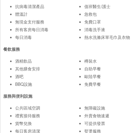
抗病毒清潔產品
值班醫生/護士
體溫計
急救包
無現金支付服務
免費口罩
所有客房每日消毒
消毒洗手液
每日消毒
熱水洗滌床單毛巾及衣物
餐飲服務
酒精飲品
樽裝水
其他膳食安排
自助早餐
酒吧
歐陸早餐
BBQ設施
免費早餐
服務與便利設施
公共區域空調
無障礙設施
禮賓接待服務
外賣食物速遞
貨幣兌換
可提供發票
每日客房清潔
熨燙服務