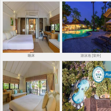
睡床
游泳池 [室外]