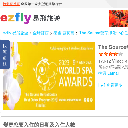
ezfly 易飛旅遊
>
全球訂房
>
泰國 蘇梅島
>
The Source藥草淨化中心住宿 Th
快
The Sourc
速
前
179/12 Village 
往
所在地區&觀光景
拉邁 Lamai
[ + ] 查看更多
變更您要入住的日期及入住人數