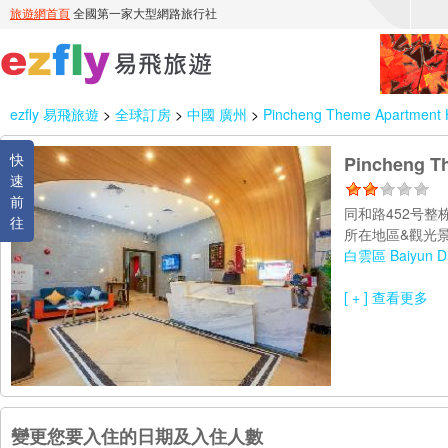
ezfly 易飛旅遊
>
全球訂房
>
中國 廣州
>
Pincheng Theme Apartment 
快
Pincheng T
速
前
同和路452号整
往
所在地區&觀光景
白雲區 Baiyun Dis
[ + ] 查看更多
變更您要入住的日期及入住人數