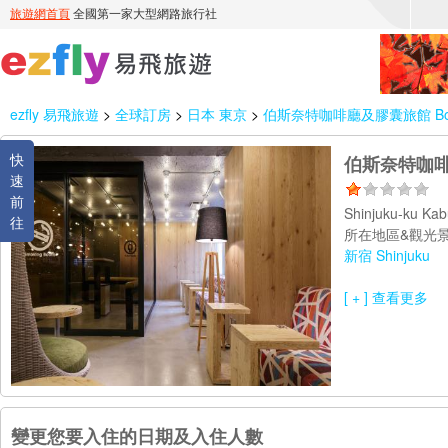
ezfly 易飛旅遊
>
全球訂房
>
日本 東京
>
伯斯奈特咖啡廳及膠囊旅館 Booth N
快
伯斯奈特咖啡廳及
速
前
Shinjuku-ku Ka
往
所在地區&觀光景
新宿 Shinjuku
[ + ] 查看更多
變更您要入住的日期及入住人數