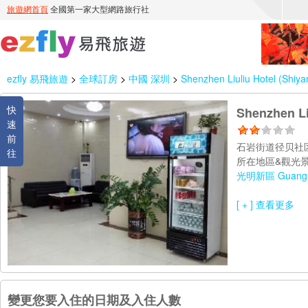
ezfly 易飛旅遊
>
全球訂房
>
中國 深圳
>
Shenzhen Liuliu Hotel (Shiya
快
Shenzhen Li
速
前
石岩街道径贝社区
往
所在地區&觀光景
光明新區 Guangmin
[ + ] 查看更多
變更您要入住的日期及入住人數