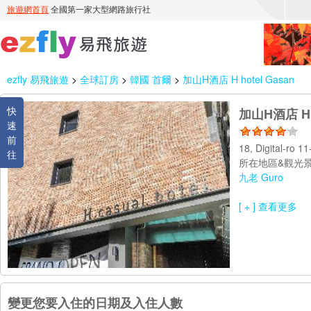
ezfly 易飛旅遊
>
全球訂房
>
韓國 首爾
>
加山H酒店 H hotel Gasan
快
加山H酒店 H h
速
前
18, Digital-ro 
往
所在地區&觀光景
九老 Guro
[ + ] 查看更多
變更您要入住的日期及入住人數