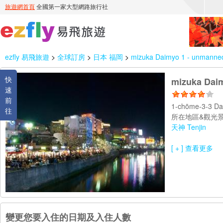
ezfly 易飛旅遊
>
全球訂房
>
日本 福岡
>
mizuka Daimyo 1 - unmanned
快
mizuka Daim
速
前
1-chōme-3-3 D
往
所在地區&觀光景
天神 Tenjin
[ + ] 查看更多
變更您要入住的日期及入住人數