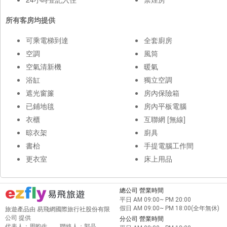
所有客房均提供
可乘電梯到達
全套廚房
空調
風筒
空氣清新機
暖氣
浴缸
獨立空調
遮光窗簾
房內保險箱
已鋪地毯
房內平板電腦
衣櫃
互聯網 [無線]
晾衣架
廚具
書枱
手提電腦工作間
更衣室
床上用品