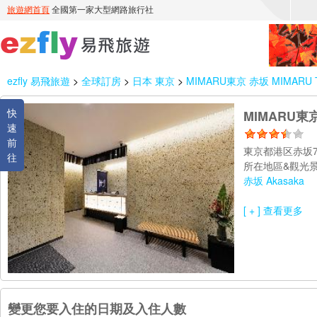
ezfly 易飛旅遊
>
全球訂房
>
日本 東京
>
MIMARU東京 赤坂 MIMARU To
快
MIMARU東京 
速
前
東京都港区赤坂7-9
往
所在地區&觀光景
赤坂 Akasaka
[ + ] 查看更多
變更您要入住的日期及入住人數