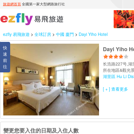
ezfly 易飛旅遊
>
全球訂房
>
中國 廈門
>
Dayi Yiho Hotel
快
Dayi Yiho H
速
前
长浩路227号,湖
往
所在地區&觀光景
湖里區 Hu Li Dist
[ + ] 查看更多
變更您要入住的日期及入住人數