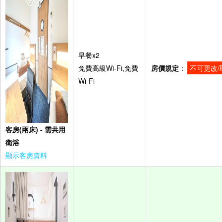
早餐x2
免費高級Wi-Fi,免費
房價規定
：
不可更改/
Wi-Fi
客房(兩床) - 需共用
衛浴
顯示客房資料