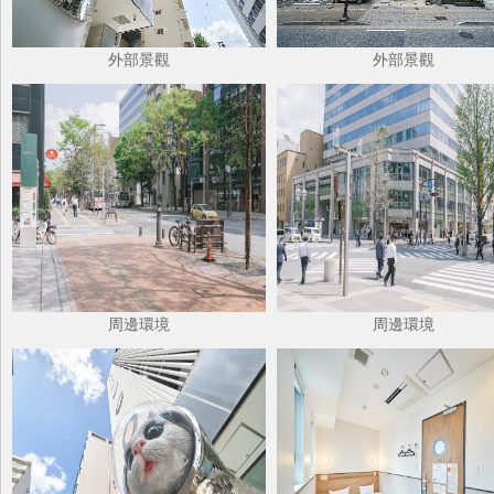
外部景觀
外部景觀
周邊環境
周邊環境