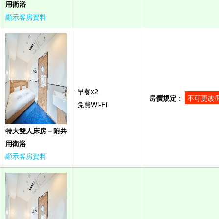
用衛浴
顯示客房資料
早餐x2
房價規定
：
不可更改/
免費Wi-Fi
特大雙人床房－附共
用衛浴
顯示客房資料