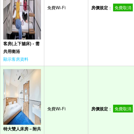
免費Wi-Fi
房價規定
：
免費取消
客房(上下舖床) - 需
共用衛浴
顯示客房資料
免費Wi-Fi
房價規定
：
免費取消
特大雙人床房－附共