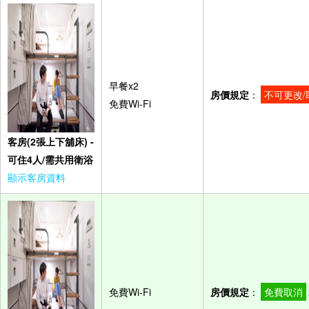
早餐x2
房價規定
：
不可更改/
免費Wi-Fi
客房(2張上下舖床) -
可住4人/需共用衛浴
顯示客房資料
免費Wi-Fi
房價規定
：
免費取消