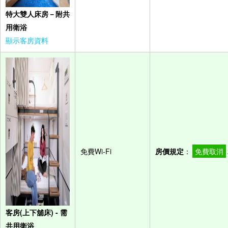
特大雙人床房－附共
用衛浴
顯示客房資料
免費Wi-Fi
房價規定
：
免費取消
客房(上下舖床) - 需
共用衛浴