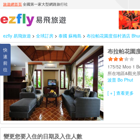
ezfly 易飛旅遊
>
全球訂房
>
泰國 蘇梅島
>
布拉帕花園度假村酒店 Bhumlap
快
布拉帕花園度假村
速
前
175/52 Moo 1 B
往
所在地區&觀光景
波普 Bo Phut
[ + ] 查看更多
變更您要入住的日期及入住人數