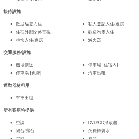
接待設施
歡迎貓隻入住
私人登記入住/退房
住宿外部閉路電視
歡迎狗隻入住
特快入住/退房
滅火器
交通服務/設施
機場接送
停車場 [住宿內]
停車場 [免費]
汽車出租
運動器材租用
單車出租
所有客房均提供
空調
DVD/CD播放器
陽台/露台
免費樽裝水
浴缸
風筒