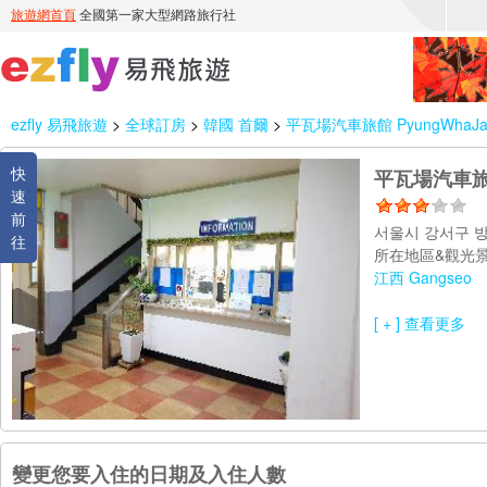
ezfly 易飛旅遊
>
全球訂房
>
韓國 首爾
>
平瓦場汽車旅館 PyungWhaJan
快
平瓦場汽車旅館 
速
前
서울시 강서구 방
往
所在地區&觀光景
江西 Gangseo
[ + ] 查看更多
變更您要入住的日期及入住人數