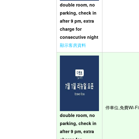
double room, no
parking, check in
after 9 pm, extra
charge for
consecutive night
顯示客房資料
停車位,免費Wi-Fi
double room, no
parking, check in
after 9 pm, extra