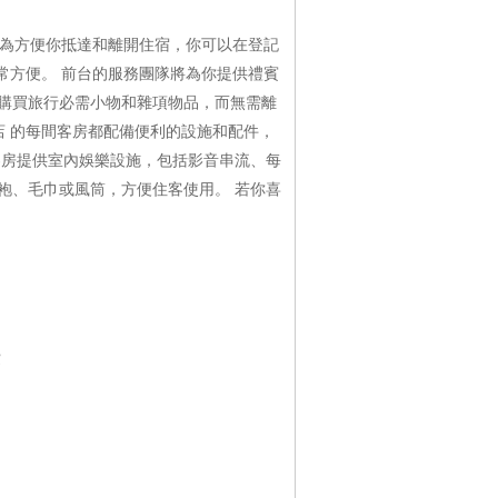
 為方便你抵達和離開住宿，你可以在登記
常方便。 前台的服務團隊將為你提供禮賓
購買旅行必需小物和雜項物品，而無需離
店 的每間客房都配備便利的設施和配件，
客房提供室內娛樂設施，包括影音串流、每
袍、毛巾或風筒，方便住客使用。 若你喜
費