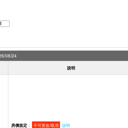
6/08/24
說明
房價規定
：
不可更改/取消
說明