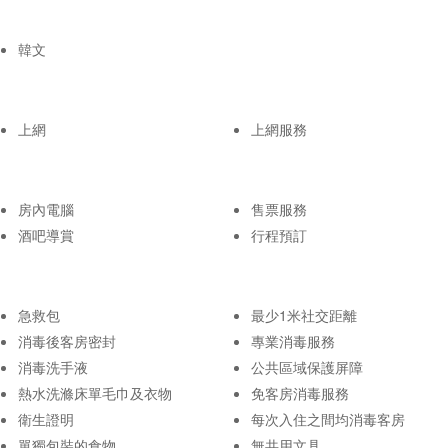
韓文
上網
上網服務
房內電腦
售票服務
酒吧導賞
行程預訂
急救包
最少1米社交距離
消毒後客房密封
專業消毒服務
消毒洗手液
公共區域保護屏障
熱水洗滌床單毛巾及衣物
免客房消毒服務
衛生證明
每次入住之間均消毒客房
單獨包裝的食物
無共用文具