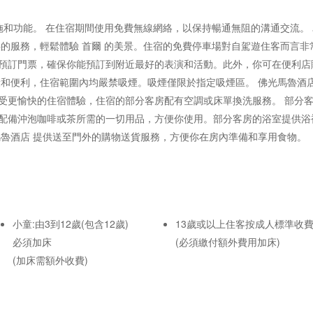
設施和功能。 在住宿期間使用免費無線網絡，以保持暢通無阻的溝通交流。
供的服務，輕鬆體驗 首爾 的美景。住宿的免費停車場對自駕遊住客而言非
預訂門票，確保你能預訂到附近最好的表演和活動。此外，你可在便利店
康和便利，住宿範圍內均嚴禁吸煙。吸煙僅限於指定吸煙區。 佛光馬魯酒
受更愉快的住宿體驗，住宿的部分客房配有空調或床單換洗服務。 部分
配備沖泡咖啡或茶所需的一切用品，方便你使用。部分客房的浴室提供浴
馬魯酒店 提供送至門外的購物送貨服務，方便你在房內準備和享用食物。
小童:由3到12歲(包含12歲)
13歲或以上住客按成人標準收
必須加床
(必須繳付額外費用加床)
(加床需額外收費)