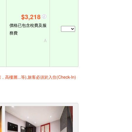
$3,218
價格已包含稅費及服
務費
A
..等),旅客必須於入住(Check-In)