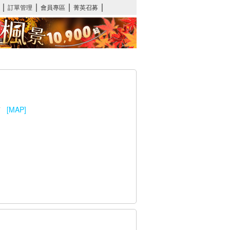
97
[MAP]