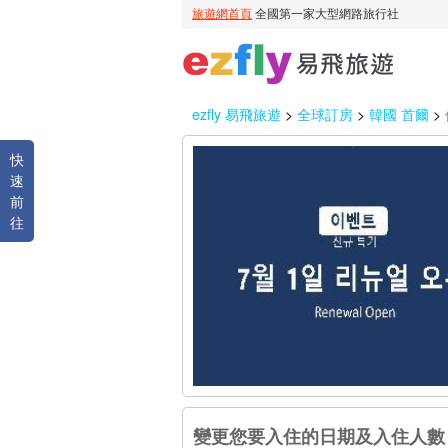
ezfly 易飛旅遊
>
全球訂房
>
韓國 首爾
>
快
速
前
往
變更您要入住的日期及入住人數