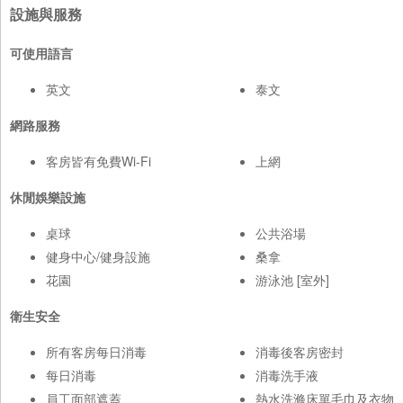
設施與服務
可使用語言
英文
泰文
網路服務
客房皆有免費Wi-Fi
上網
休閒娛樂設施
桌球
公共浴場
健身中心/健身設施
桑拿
花園
游泳池 [室外]
衛生安全
所有客房每日消毒
消毒後客房密封
每日消毒
消毒洗手液
員工面部遮蓋
熱水洗滌床單毛巾及衣物