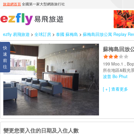
ezfly 易飛旅遊
>
全球訂房
>
泰國 蘇梅島
>
蘇梅島回放公寓 Replay Resi
快
蘇梅島回放公寓 R
速
前
199 Moo.1 , Bo
往
所在地區&觀光景
波普 Bo Phut
[ + ] 查看更多
變更您要入住的日期及入住人數