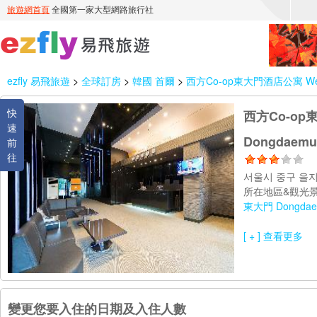
ezfly 易飛旅遊
>
全球訂房
>
韓國 首爾
>
西方Co-op東大門酒店公寓 Western
快
西方Co-op東大
速
Dongdaemu
前
往
서울시 중구 을지
所在地區&觀光景
東大門 Dongdae
[ + ] 查看更多
變更您要入住的日期及入住人數