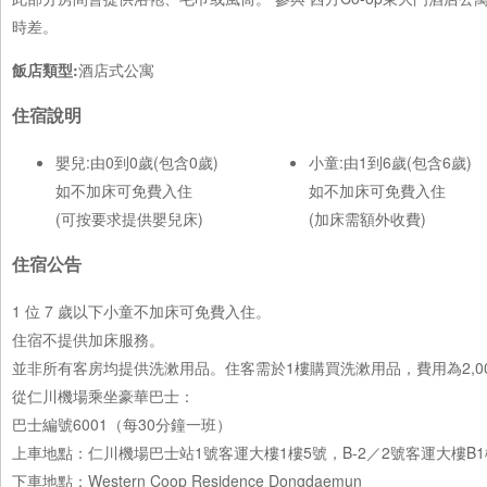
時差。
飯店類型:
酒店式公寓
住宿說明
嬰兒:由0到0歲(包含0歲)
小童:由1到6歲(包含6歲)
如不加床可免費入住
如不加床可免費入住
(可按要求提供嬰兒床)
(加床需額外收費)
住宿公告
1 位 7 歲以下小童不加床可免費入住。
住宿不提供加床服務。
並非所有客房均提供洗漱用品。住客需於1樓購買洗漱用品，費用為2,0
從仁川機場乘坐豪華巴士：
巴士編號6001（每30分鐘一班）
上車地點：仁川機場巴士站1號客運大樓1樓5號，B-2／2號客運大樓B1
下車地點：Western Coop Residence Dongdaemun