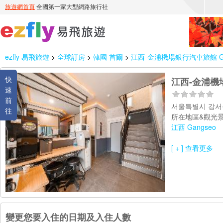
ezfly 易飛旅遊
>
全球訂房
>
韓國 首爾
>
江西-金浦機場銀行汽車旅館 Gangseo
快
江西-金浦機場銀行
速
前
서울특별시 강서구
往
所在地區&觀光景
江西 Gangseo
[ + ] 查看更多
變更您要入住的日期及入住人數