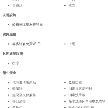
普通話
韓文
友善設施
輪椅無障礙友善設施
網路服務
客房皆有免費Wi-Fi
上網
休閒娛樂設施
按摩
衛生安全
抗病毒清潔產品
免費口罩
體溫計
消毒後客房密封
無現金支付服務
消毒洗手液
每日消毒
熱水洗滌床單毛巾及衣物
急救包
最少1米社交距離