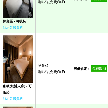
咖啡/茶,免費Wi-Fi
休息區 - 可吸菸
顯示客房資料
早餐x2
房價規定
：
免費取消
咖啡/茶,免費Wi-Fi
豪華房(雙人床) - 可
吸菸
顯示客房資料