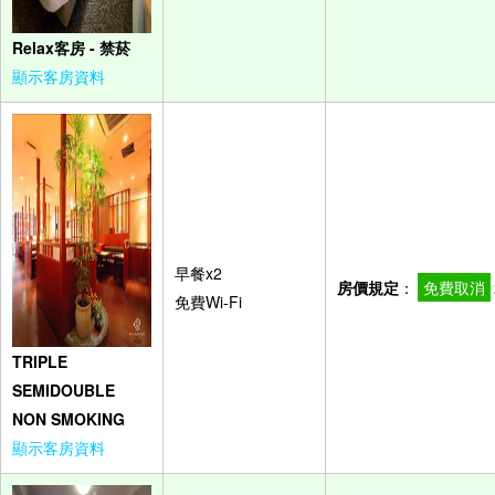
Relax客房 - 禁菸
顯示客房資料
早餐x2
房價規定
：
免費取消
免費Wi-Fi
TRIPLE
SEMIDOUBLE
NON SMOKING
顯示客房資料