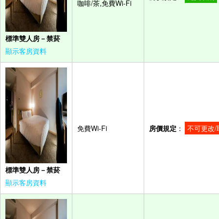
咖啡/茶,免費Wi-Fi
標準雙人房－禁菸
顯示客房資料
免費Wi-Fi
房價規定
：
不可更改/
標準雙人房－禁菸
顯示客房資料