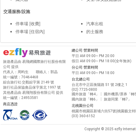
交通服務/設施
停車場 [收費]
汽車出租
停車場 [住宿內]
的士服務