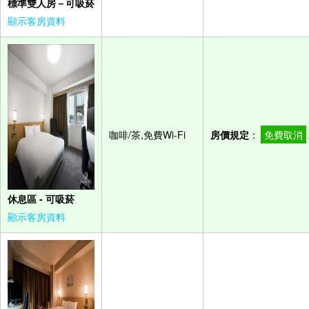
標準雙人房－可吸菸
顯示客房資料
咖啡/茶,免費Wi-Fi
房價規定
：
免費取消
休息區 - 可吸菸
顯示客房資料