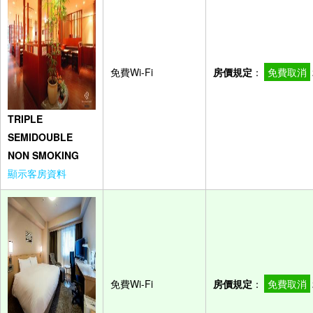
免費Wi-Fi
房價規定
：
免費取消
TRIPLE
SEMIDOUBLE
NON SMOKING
顯示客房資料
免費Wi-Fi
房價規定
：
免費取消