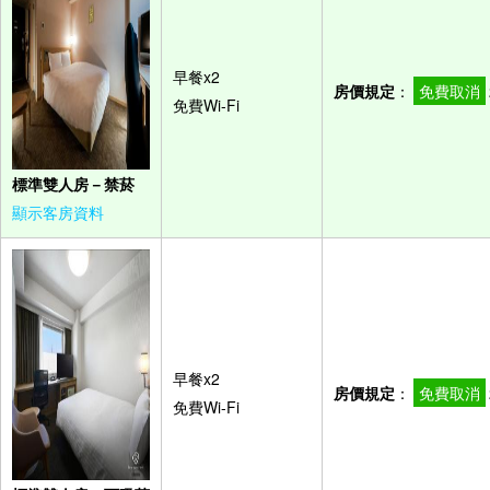
早餐x2
房價規定
：
免費取消
免費Wi-Fi
標準雙人房－禁菸
顯示客房資料
早餐x2
房價規定
：
免費取消
免費Wi-Fi