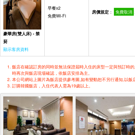
早餐x2
房價規定
：
免費取消
免費Wi-Fi
豪華房(雙人床) - 禁
菸
顯示客房資料
飯店在確認訂房的同時並無法保證屆時入住的床型一定與預訂時的床型一樣
時再次與飯店現場確認，依飯店安排為主。
本公司網站上圖片為飯店提供參考圖,如有變動恕不另行通知,以飯店
訂購韓國飯店，入住代表人需為19歲以上。