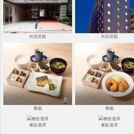
外部景觀
外部景觀
餐廳
餐廳
餐飲選擇
餐飲選擇