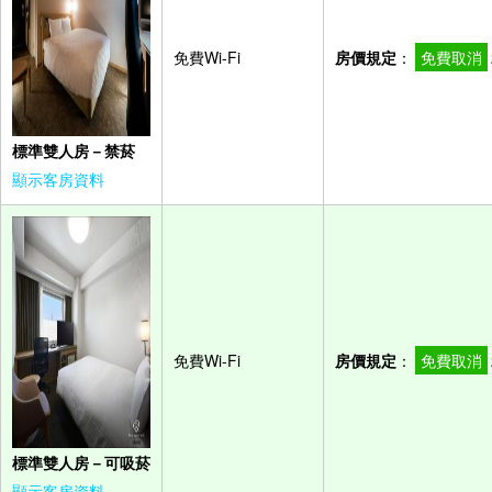
免費Wi-Fi
房價規定
：
免費取消
標準雙人房－禁菸
顯示客房資料
免費Wi-Fi
房價規定
：
免費取消
標準雙人房－可吸菸
顯示客房資料