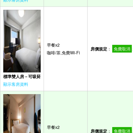
早餐x2
房價規定
：
免費取消
咖啡/茶,免費Wi-Fi
標準雙人房－可吸菸
顯示客房資料
早餐x2
房價規定
：
免費取消