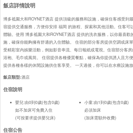
飯店詳情說明
博多祗園大和ROYNET酒店 提供頂級的服務和設施，確保住客感受
宿提供交通服務，方便你安排 福岡 的旅程、探索和其他活動。住客可
體驗。使用 博多祗園大和ROYNET酒店 提供的洗衣服務，以你最喜
施，確保你能夠擁有舒適的入住體驗。 住宿的部分客房提供空調或床
受精彩室內娛樂活動，例如影音串流、每日報紙或電視。住宿部分客房內
浴袍、毛巾或風筒。 住宿提供各種優質餐點，確保為你提供誘人且方便
提供各種各樣的休閒設施供住客享受。 一天過後，你可以在水療設施
飯店類型:
酒店
住宿說明
嬰兒:由0到0歲(包含0歲)
小童:由1到0歲(包含0歲)
如不加床可免費入住
必須加床
(可按要求提供嬰兒床)
(加床需額外收費)
住宿公告