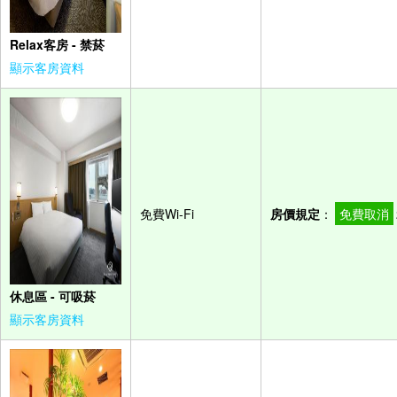
Relax客房 - 禁菸
顯示客房資料
免費Wi-Fi
房價規定
：
免費取消
休息區 - 可吸菸
顯示客房資料