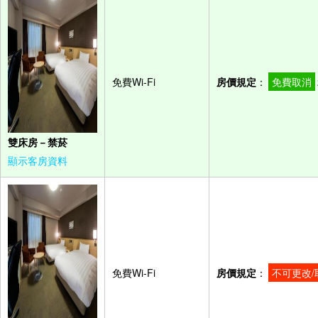
免費Wi-Fi
房價規定
：
免費取消
雙床房－禁菸
顯示客房資料
免費Wi-Fi
房價規定
：
不可更改/