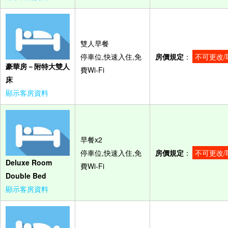
雙人早餐
停車位,快速入住,免
房價規定
：
不可更改/
豪華房－附特大雙人
費Wi-Fi
床
顯示客房資料
早餐x2
停車位,快速入住,免
房價規定
：
不可更改/
Deluxe Room
費Wi-Fi
Double Bed
顯示客房資料