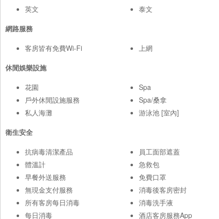
英文
泰文
網路服務
客房皆有免費Wi-Fi
上網
休閒娛樂設施
花園
Spa
戶外休閒設施服務
Spa/桑拿
私人海灘
游泳池 [室內]
衛生安全
抗病毒清潔產品
員工面部遮蓋
體溫計
急救包
早餐外送服務
免費口罩
無現金支付服務
消毒後客房密封
所有客房每日消毒
消毒洗手液
每日消毒
酒店客房服務App