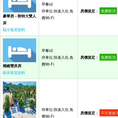
早餐x2
停車位,快速入住,免
房價規定
：
免費取消
豪華房－附特大雙人
費Wi-Fi
床
顯示客房資料
早餐x2
停車位,快速入住,免
房價規定
：
免費取消
費Wi-Fi
精緻雙床房
顯示客房資料
停車位,快速入住,免
房價規定
：
不可更改/
費Wi-Fi