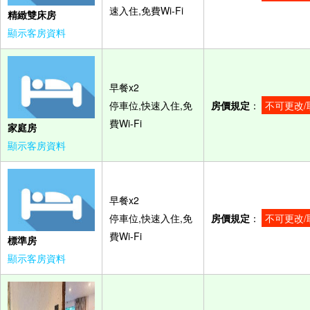
速入住,免費Wi-Fi
精緻雙床房
顯示客房資料
早餐x2
停車位,快速入住,免
房價規定
：
不可更改/
費Wi-Fi
家庭房
顯示客房資料
早餐x2
停車位,快速入住,免
房價規定
：
不可更改/
費Wi-Fi
標準房
顯示客房資料