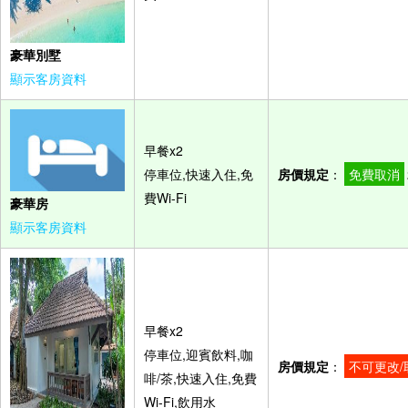
豪華別墅
顯示客房資料
早餐x2
停車位,快速入住,免
房價規定
：
免費取消
費Wi-Fi
豪華房
顯示客房資料
早餐x2
停車位,迎賓飲料,咖
房價規定
：
不可更改/
啡/茶,快速入住,免費
Wi-Fi,飲用水