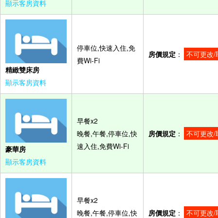
顯示客房資料
停車位,快速入住,免
房價規定
：
不可更改/
費Wi-Fi
精緻雙床房
顯示客房資料
早餐x2
晚餐,午餐,停車位,快
房價規定
：
不可更改/
速入住,免費Wi-Fi
豪華房
顯示客房資料
早餐x2
晚餐,午餐,停車位,快
房價規定
：
不可更改/