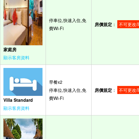
停車位,快速入住,免
房價規定
：
不可更改/
費Wi-Fi
家庭房
顯示客房資料
早餐x2
停車位,快速入住,免
房價規定
：
不可更改/
費Wi-Fi
Villa Standard
顯示客房資料