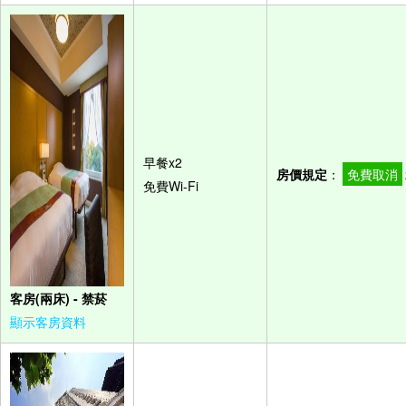
早餐x2
房價規定
：
免費取消
免費Wi-Fi
客房(兩床) - 禁菸
顯示客房資料