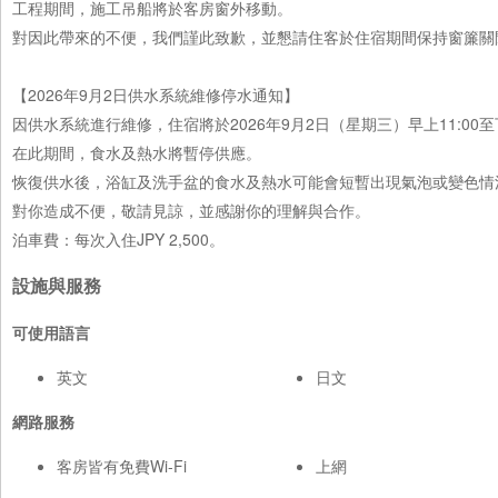
工程期間，施工吊船將於客房窗外移動。
對因此帶來的不便，我們謹此致歉，並懇請住客於住宿期間保持窗簾關
【2026年9月2日供水系統維修停水通知】
因供水系統進行維修，住宿將於2026年9月2日（星期三）早上11:00至
在此期間，食水及熱水將暫停供應。
恢復供水後，浴缸及洗手盆的食水及熱水可能會短暫出現氣泡或變色情
對你造成不便，敬請見諒，並感謝你的理解與合作。
泊車費：每次入住JPY 2,500。
設施與服務
可使用語言
英文
日文
網路服務
客房皆有免費Wi-Fi
上網