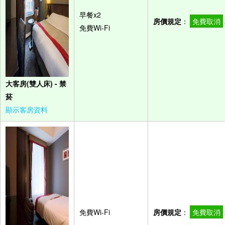
早餐x2
房價規定
：
免費取消
免費Wi-Fi
大客房(雙人床) - 禁
菸
顯示客房資料
免費Wi-Fi
房價規定
：
免費取消