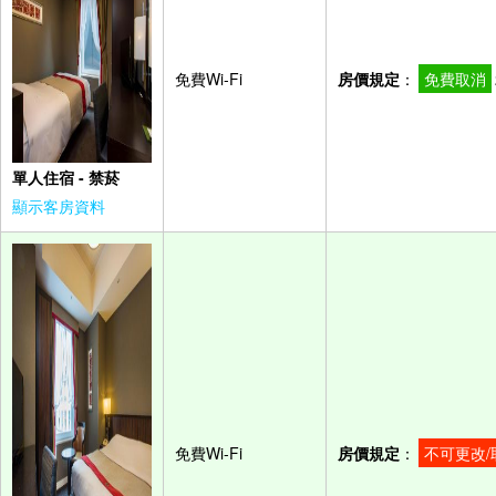
免費Wi-Fi
房價規定
：
免費取消
單人住宿 - 禁菸
顯示客房資料
免費Wi-Fi
房價規定
：
不可更改/