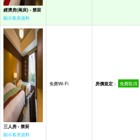
經濟房(兩床) - 禁菸
顯示客房資料
免費Wi-Fi
房價規定
：
免費取消
三人房 - 禁菸
顯示客房資料