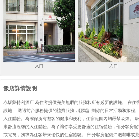
入口
入口
飯店詳情說明
赤坂蒙特利酒店 為住客提供完美無瑕的服務和所有必要的設施。 在
設施。 透過前台服務提供的禮賓服務，輕鬆計劃你的日常活動和旅程。
入住體驗。為確保所有遊客的健康和便利，住宿範圍內均嚴禁吸煙。 
來舒適溫馨的入住體驗。為了讓你享受更舒適的住宿體驗，部分客房配
或電視，務求為住客帶來愉快的住宿體驗。 部分客房配備沖泡咖啡或