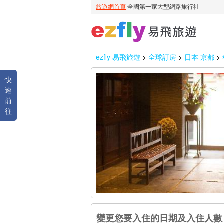
ezfly 易飛旅遊
>
全球訂房
>
日本 京都
>
快
速
前
往
變更您要入住的日期及入住人數