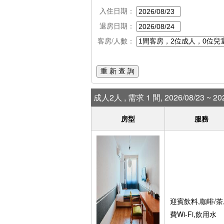
入住日期：
退房日期：
客房/人數：
重 新 查 詢
成人2人 , 需求 1 間, 2026/08/23 ~ 202
房型
服務
迎賓飲料,咖啡/茶
費Wi-Fi,飲用水