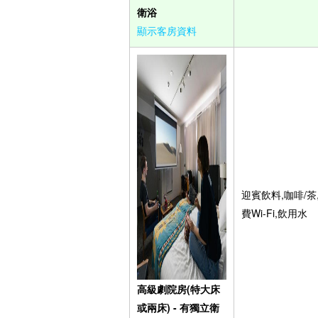
衛浴
顯示客房資料
迎賓飲料,咖啡/茶
費Wi-Fi,飲用水
高級劇院房(特大床
或兩床) - 有獨立衛