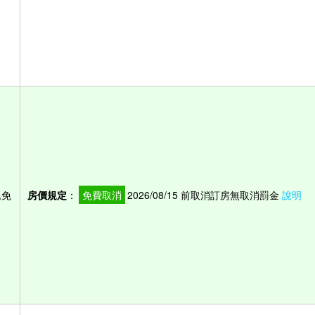
,免
房價規定
：
免費取消
2026/08/15 前取消訂房無取消罰金
說明