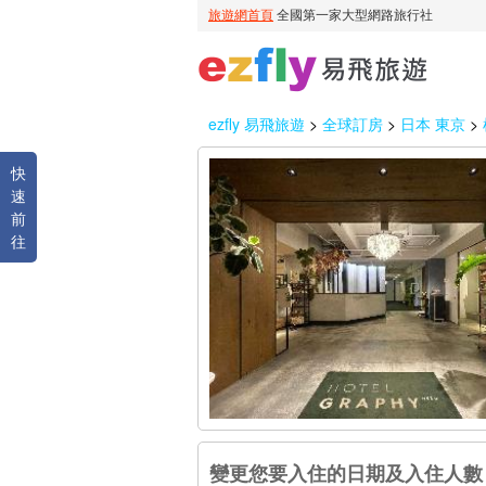
ezfly 易飛旅遊
>
全球訂房
>
日本 東京
>
快
速
前
往
變更您要入住的日期及入住人數