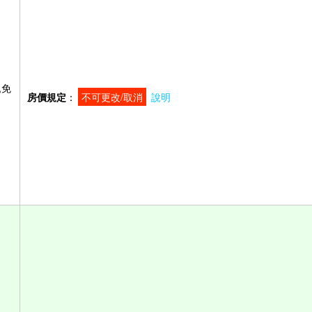
,免
房價規定
：
不可更改/取消
說明