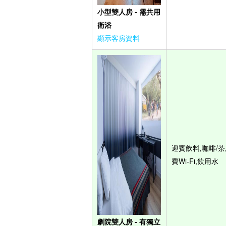
小型雙人房 - 需共用
衛浴
顯示客房資料
迎賓飲料,咖啡/茶
費Wi-Fi,飲用水
劇院雙人房 - 有獨立