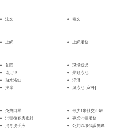
法文
泰文
上網
上網服務
花園
現場娛樂
遠足徑
景觀泳池
熱水浴缸
浮潛
按摩
游泳池 [室外]
免費口罩
最少1米社交距離
消毒後客房密封
專業消毒服務
消毒洗手液
公共區域保護屏障