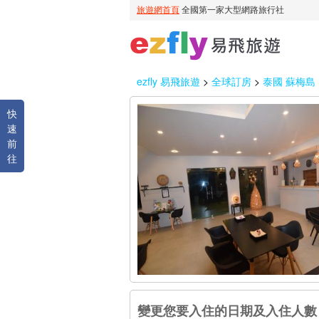
ezfly 易飛旅遊
>
全球訂房
>
泰國 蘇梅島
快
速
前
往
變更您要入住的日期及入住人數