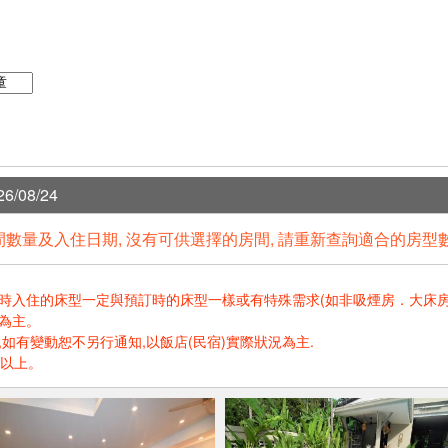
6/08/24
數量及入住日期, 沒有可供選擇的房間, 請重新查詢適合的房型
住的床型一定與預訂時的床型一樣或有特殊需求(如非吸煙房．大床房．高樓層.
為主。
如有變動恕不另行通知,以飯店(民宿)實際狀況為主.
歲以上。