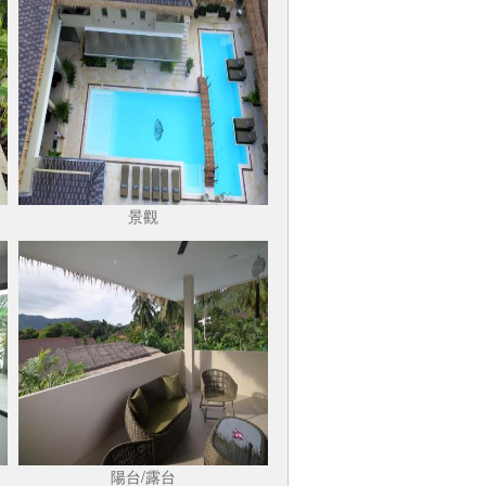
景觀
陽台/露台