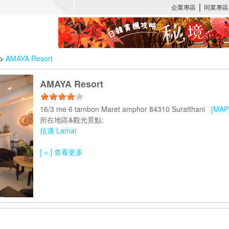
>
AMAYA Resort
AMAYA Resort
16/3 me 6 tambon Maret amphor 84310 Suratthani
[MAP
所在地區&觀光景點:
拉邁 Lamai
[ + ] 查看更多