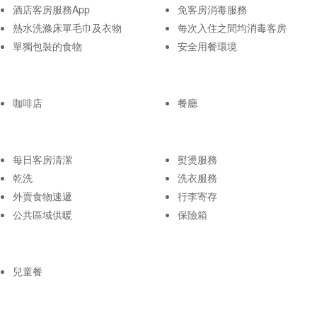
酒店客房服務App
免客房消毒服務
熱水洗滌床單毛巾及衣物
每次入住之間均消毒客房
單獨包裝的食物
安全用餐環境
咖啡店
餐廳
每日客房清潔
熨燙服務
乾洗
洗衣服務
外賣食物速遞
行李寄存
公共區域供暖
保險箱
兒童餐