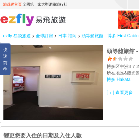
ezfly 易飛旅遊
>
全球訂房
>
日本 福岡
>
頭等艙旅館 - 博多 First Cabin 
快
頭等艙旅館 - 博
速
前
博多区中洲3-7-2
往
所在地區&觀光景
博多 Hakata
[ + ] 查看更多
變更您要入住的日期及入住人數