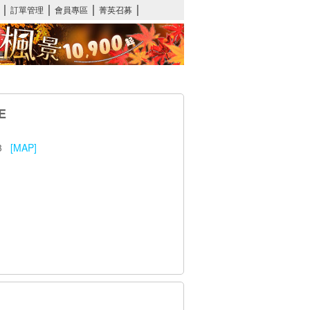
E
63
[MAP]