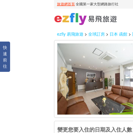
ezfly 易飛旅遊
>
全球訂房
>
日本 函館
>
快
速
前
往
變更您要入住的日期及入住人數