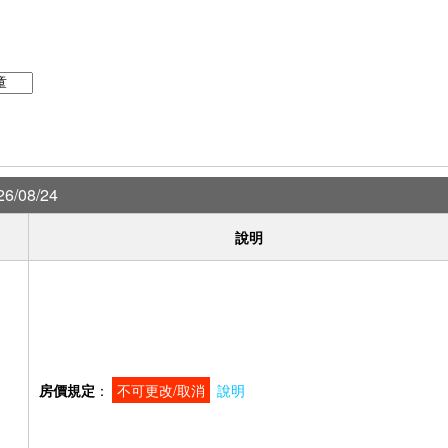
6/08/24
說明
房價規定
：
不可更改/取消
說明