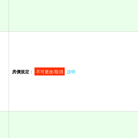
房價規定
：
不可更改/取消
說明