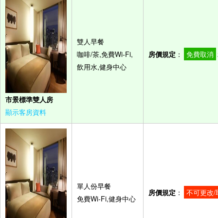
雙人早餐
咖啡/茶,免費Wi-Fi,
房價規定
：
免費取消
飲用水,健身中心
市景標準雙人房
顯示客房資料
單人份早餐
房價規定
：
不可更改/
免費Wi-Fi,健身中心