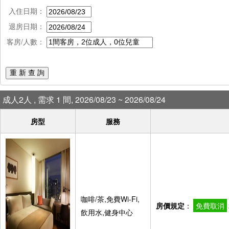
入住日期：
退房日期：
客房/人數：
重 新 查 詢
成人2人 , 需求 1 間, 2026/08/23 ~ 2026/08/24
房型
服務
咖啡/茶,免費Wi-Fi,
房價規定
：
免費取消
飲用水,健身中心