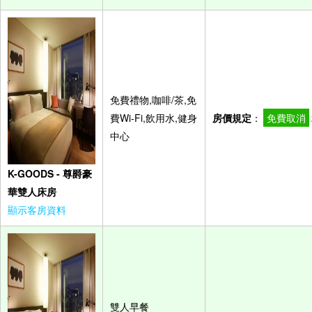
免費禮物,咖啡/茶,免
費Wi-Fi,飲用水,健身
房價規定
：
免費取消
中心
K-GOODS - 尊爵豪
華雙人床房
顯示客房資料
雙人早餐