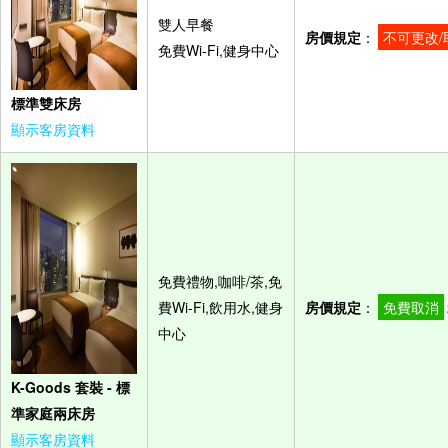
雙人早餐
房價規定
：
不可更改/
免費Wi-Fi,健身中心
標準雙床房
顯示客房資料
免費禮物,咖啡/茶,免
費Wi-Fi,飲用水,健身
房價規定
：
免費取消
中心
K-Goods 套裝 - 標
準家庭兩床房
顯示客房資料