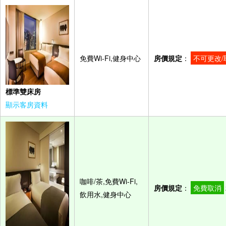
免費Wi-Fi,健身中心
房價規定
：
不可更改/
標準雙床房
顯示客房資料
咖啡/茶,免費Wi-Fi,
房價規定
：
免費取消
飲用水,健身中心