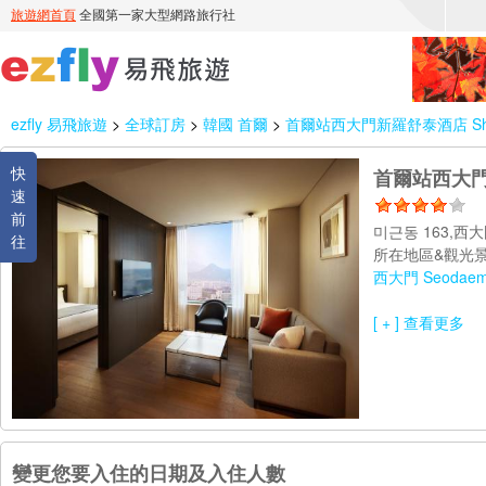
ezfly 易飛旅遊
>
全球訂房
>
韓國 首爾
>
首爾站西大門新羅舒泰酒店 Shilla S
快
首爾站西大門新羅舒
速
前
미근동 163,西大
往
所在地區&觀光景
西大門 Seodae
[ + ] 查看更多
變更您要入住的日期及入住人數