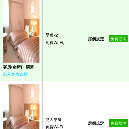
早餐x2
房價規定
：
免費取消
免費Wi-Fi,
客房(兩床) - 禁菸
顯示客房資料
雙人早餐
房價規定
：
免費取消
免費Wi-Fi