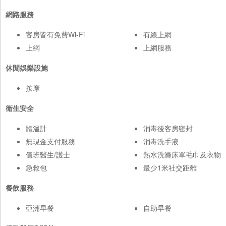
網路服務
客房皆有免費Wi-Fi
有線上網
上網
上網服務
休閒娛樂設施
按摩
衛生安全
體溫計
消毒後客房密封
無現金支付服務
消毒洗手液
值班醫生/護士
熱水洗滌床單毛巾及衣物
急救包
最少1米社交距離
餐飲服務
亞洲早餐
自助早餐