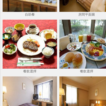
自助餐
房間平面圖
餐飲選擇
餐飲選擇