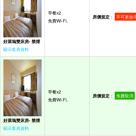
早餐x2
房價規定
：
不可更改/
免費Wi-Fi,
好萊塢雙床房- 禁煙
顯示客房資料
早餐x2
房價規定
：
免費取消
免費Wi-Fi,
好萊塢雙床房- 禁煙
顯示客房資料