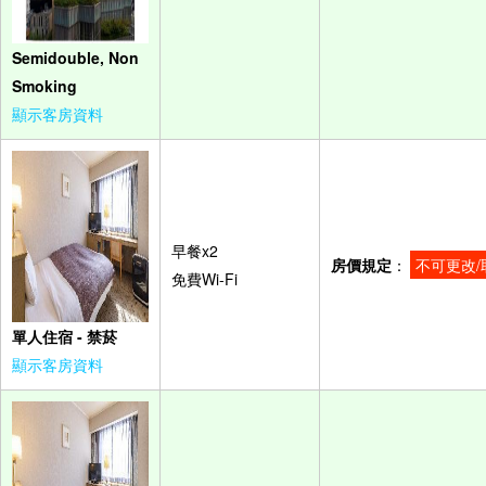
Semidouble, Non
Smoking
顯示客房資料
早餐x2
房價規定
：
不可更改/
免費Wi-Fi
單人住宿 - 禁菸
顯示客房資料