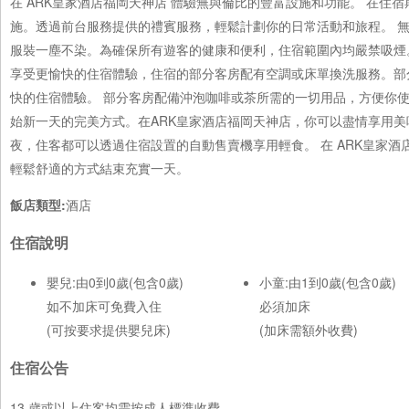
在 ARK皇家酒店福岡天神店 體驗無與倫比的豐富設施和功能。 在
施。透過前台服務提供的禮賓服務，輕鬆計劃你的日常活動和旅程。 
服裝一塵不染。為確保所有遊客的健康和便利，住宿範圍內均嚴禁吸煙
享受更愉快的住宿體驗，住宿的部分客房配有空調或床單換洗服務。部
快的住宿體驗。 部分客房配備沖泡咖啡或茶所需的一切用品，方便你使
始新一天的完美方式。在ARK皇家酒店福岡天神店，你可以盡情享用美
夜，住客都可以透過住宿設置的自動售賣機享用輕食。 在 ARK皇家
輕鬆舒適的方式結束充實一天。
飯店類型:
酒店
住宿說明
嬰兒:由0到0歲(包含0歲)
小童:由1到0歲(包含0歲)
如不加床可免費入住
必須加床
(可按要求提供嬰兒床)
(加床需額外收費)
住宿公告
13 歲或以上住客均需按成人標準收費。