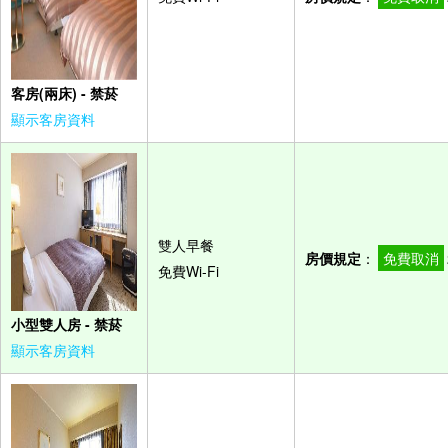
客房(兩床) - 禁菸
顯示客房資料
雙人早餐
房價規定
：
免費取消
免費Wi-Fi
小型雙人房 - 禁菸
顯示客房資料