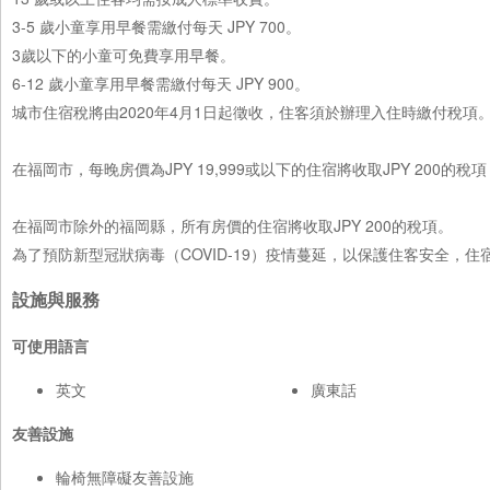
3-5 歲小童享用早餐需繳付每天 JPY 700。
3歲以下的小童可免費享用早餐。
6-12 歲小童享用早餐需繳付每天 JPY 900。
城市住宿稅將由2020年4月1日起徵收，住客須於辦理入住時繳付稅項
在福岡市，每晚房價為JPY 19,999或以下的住宿將收取JPY 200的稅項
在福岡市除外的福岡縣，所有房價的住宿將收取JPY 200的稅項。
為了預防新型冠狀病毒（COVID-19）疫情蔓延，以保護住客安全，
設施與服務
可使用語言
英文
廣東話
友善設施
輪椅無障礙友善設施