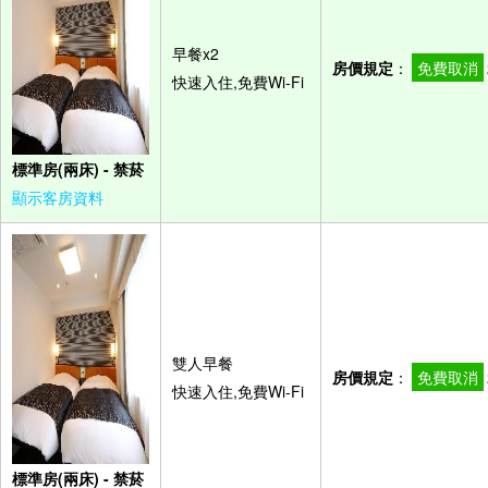
早餐x2
房價規定
：
免費取消
快速入住,免費Wi-Fi
標準房(兩床) - 禁菸
顯示客房資料
雙人早餐
房價規定
：
免費取消
快速入住,免費Wi-Fi
標準房(兩床) - 禁菸