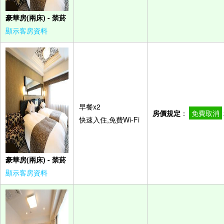
豪華房(兩床) - 禁菸
顯示客房資料
早餐x2
房價規定
：
免費取消
快速入住,免費Wi-Fi
豪華房(兩床) - 禁菸
顯示客房資料