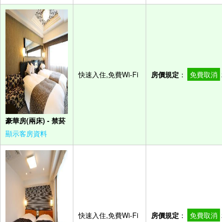
快速入住,免費Wi-Fi
房價規定
：
免費取消
豪華房(兩床) - 禁菸
顯示客房資料
快速入住,免費Wi-Fi
房價規定
：
免費取消