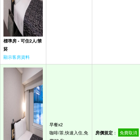
標準房 - 可住2人/禁
菸
顯示客房資料
早餐x2
咖啡/茶,快速入住,免
房價規定
：
免費取消