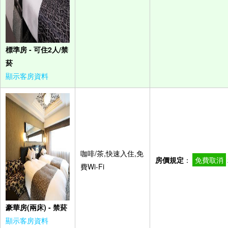
標準房 - 可住2人/禁
菸
顯示客房資料
咖啡/茶,快速入住,免
房價規定
：
免費取消
費Wi-Fi
豪華房(兩床) - 禁菸
顯示客房資料