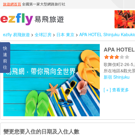
ezfly 易飛旅遊
>
全球訂房
>
日本 東京
>
APA HOTEL Shinjuku Kabuki
快
APA HOTEL 
速
前
歌舞伎町2-26-5
往
所在地區&觀光景
新宿 Shinjuku
[ + ] 查看更多
變更您要入住的日期及入住人數