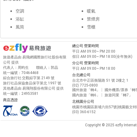
空調
暖氣
浴缸
禁煙房
風筒
雪櫃