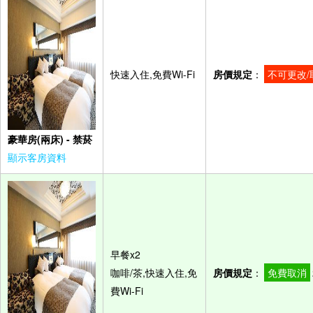
快速入住,免費Wi-Fi
房價規定
：
不可更改/
豪華房(兩床) - 禁菸
顯示客房資料
早餐x2
咖啡/茶,快速入住,免
房價規定
：
免費取消
費Wi-Fi