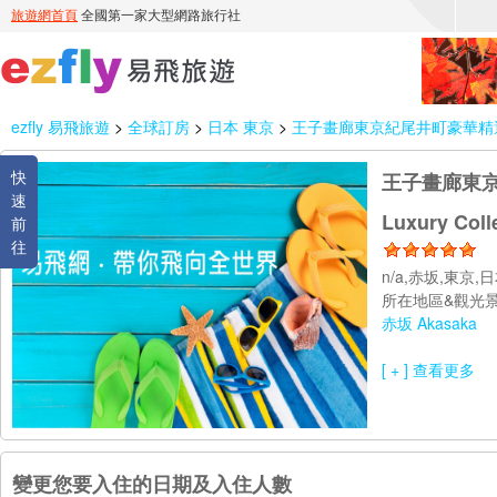
ezfly 易飛旅遊
>
全球訂房
>
日本 東京
>
王子畫廊東京紀尾井町豪華精選酒店 The Pr
快
王子畫廊東京紀尾井
速
Luxury Coll
前
往
n/a,赤坂,東京,日
所在地區&觀光景
赤坂 Akasaka
[ + ] 查看更多
變更您要入住的日期及入住人數