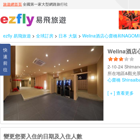
ezfly 易飛旅遊
>
全球訂房
>
日本 大阪
>
Welina酒店心齋橋和NAGOMI Wel
快
Welina酒店心
速
前
2-10-24 Shiman
往
所在地區&觀光景
心齋橋 Shinsaiba
[ + ] 查看更多
變更您要入住的日期及入住人數