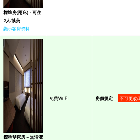
標準房(兩床) - 可住
2人/禁菸
顯示客房資料
免費Wi-Fi
房價規定
：
不可更改/
標準雙床房－無清潔