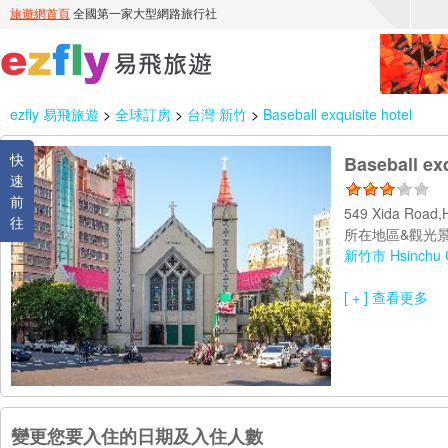
ezfly 易飛旅遊
>
全球訂房
>
台灣 新竹
>
Baseball exquisite hotel
快
Baseball exq
速
前
549 Xida Road,
往
所在地區&觀光景
新竹市 Hsinchu C
[ + ] 查看更多
變更您要入住的日期及入住人數