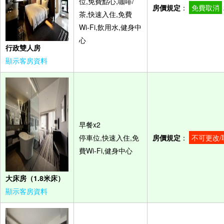
位,免費點心,咖啡/
房價規定
：
免費取消
茶,快速入住,免費
Wi-Fi,飲用水,健身中
心
行政雙人房
顯示客房資料
早餐x2
停車位,快速入住,免
房價規定
：
不可更改/
費Wi-Fi,健身中心
大床房（1.8米床）
顯示客房資料