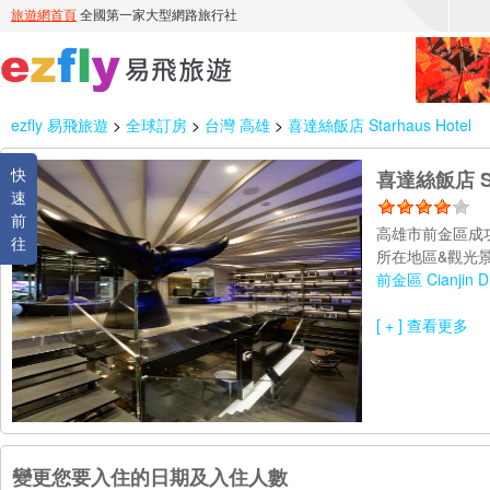
ezfly 易飛旅遊
>
全球訂房
>
台灣 高雄
>
喜達絲飯店 Starhaus Hotel
快
喜達絲飯店 Sta
速
前
高雄市前金區成
往
所在地區&觀光景
前金區 Cianjin Dis
[ + ] 查看更多
變更您要入住的日期及入住人數