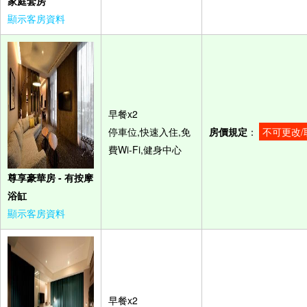
家庭套房
顯示客房資料
早餐x2
停車位,快速入住,免
房價規定
：
不可更改/
費Wi-Fi,健身中心
尊享豪華房 - 有按摩
浴缸
顯示客房資料
早餐x2