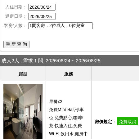
入住日期：
退房日期：
客房/人數：
重 新 查 詢
成人2人 , 需求 1 間, 2026/08/24 ~ 2026/08/25
房型
服務
早餐x2
免費Mini-Bar,停車
位,免費點心,咖啡/
房價規定
：
免費取消
茶,快速入住,免費
Wi-Fi,飲用水,健身中