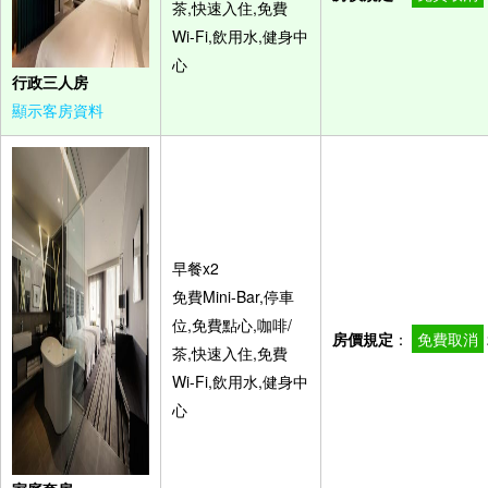
茶,快速入住,免費
Wi-Fi,飲用水,健身中
心
行政三人房
顯示客房資料
早餐x2
免費Mini-Bar,停車
位,免費點心,咖啡/
房價規定
：
免費取消
茶,快速入住,免費
Wi-Fi,飲用水,健身中
心