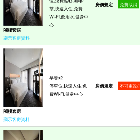
位,免費點心,咖啡/
房價規定
：
免費取消
茶,快速入住,免費
Wi-Fi,飲用水,健身中
心
閣樓套房
顯示客房資料
早餐x2
停車位,快速入住,免
房價規定
：
不可更改/
費Wi-Fi,健身中心
閣樓套房
顯示客房資料