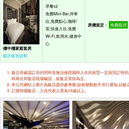
早餐x2
免費Mini-Bar,停車
位,免費點心,咖啡/
房價規定
：
免費取消
茶,快速入住,免費
Wi-Fi,飲用水,健身中
心
樓中樓家庭套房
顯示客房資料
飯店在確認訂房的同時並無法保證屆時入住的床型一定與預訂時的床型一樣
時再次與飯店現場確認，依飯店安排為主。
本公司網站上圖片為飯店提供參考圖,如有變動恕不另行通知,以飯店
訂購韓國飯店，入住代表人需為19歲以上。