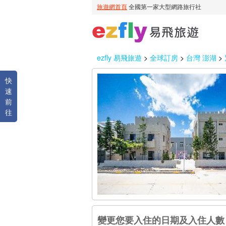
ezfly 易飛旅遊
>
全球訂房
>
台灣 澎湖
>
快
速
前
往
變更您要入住的日期及入住人數