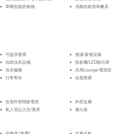
單獨包裝的食物
消毒的廚房和餐具
可提供發票
會議/宴會設施
自助洗衣設備
投影機/LED顯示屏
洗衣服務
共用Lounge/電視區
行李寄存
全面禁煙
住宿外部閉路電視
外部走廊
私人登記入住/退房
滅火器
停車場 [免費]
汽車出租