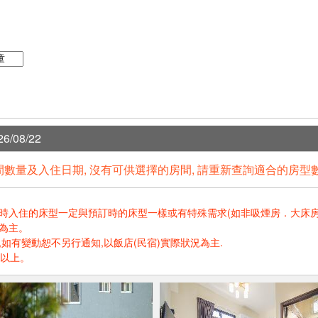
6/08/22
數量及入住日期, 沒有可供選擇的房間, 請重新查詢適合的房型
住的床型一定與預訂時的床型一樣或有特殊需求(如非吸煙房．大床房．高樓層.
為主。
如有變動恕不另行通知,以飯店(民宿)實際狀況為主.
歲以上。