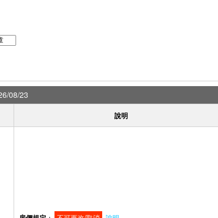
6/08/23
說明
房價規定
：
不可更改/取消
說明