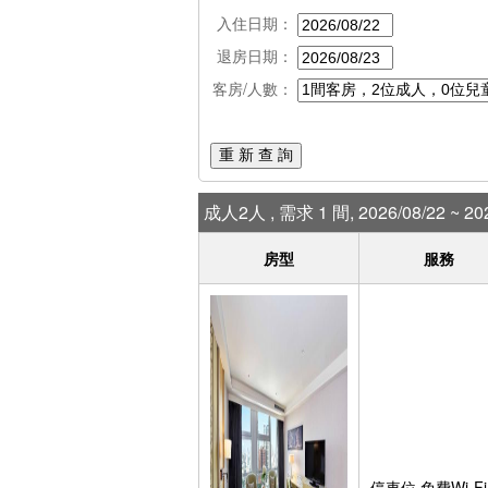
入住日期：
退房日期：
客房/人數：
重 新 查 詢
成人2人 , 需求 1 間, 2026/08/22 ~ 202
房型
服務
停車位,免費Wi-Fi