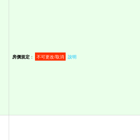
房價規定
：
不可更改/取消
說明