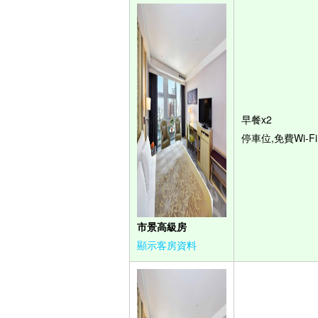
早餐x2
停車位,免費Wi-Fi
市景高級房
顯示客房資料