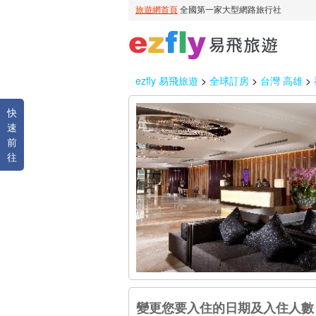
ezfly 易飛旅遊
>
全球訂房
>
台灣 高雄
>
快
速
前
往
變更您要入住的日期及入住人數