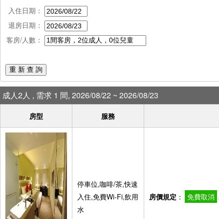
入住日期：
退房日期：
客房/人數：
重 新 查 詢
成人2人 , 需求 1 間, 2026/08/22 ~ 2026/08/23
房型
服務
停車位,咖啡/茶,快速
入住,免費Wi-Fi,飲用
房價規定
：
免費取消
水