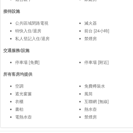
接待設施
公共區域閉路電視
滅火器
特快入住/退房
前台 [24小時]
私人登記入住/退房
禁煙房
交通服務/設施
停車場 [免費]
停車場 [附近]
所有客房均提供
空調
免費樽裝水
遮光窗簾
風筒
衣櫃
互聯網 [無線]
書枱
熱水壺
電熱水壺
禁煙房