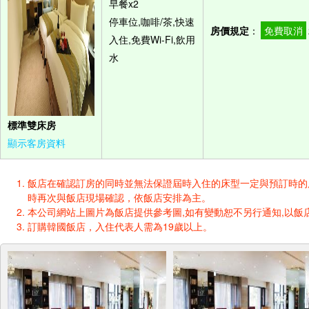
早餐x2
停車位,咖啡/茶,快速
房價規定
：
免費取消
入住,免費Wi-Fi,飲用
水
標準雙床房
顯示客房資料
飯店在確認訂房的同時並無法保證屆時入住的床型一定與預訂時的床型一樣
時再次與飯店現場確認，依飯店安排為主。
本公司網站上圖片為飯店提供參考圖,如有變動恕不另行通知,以飯店
訂購韓國飯店，入住代表人需為19歲以上。