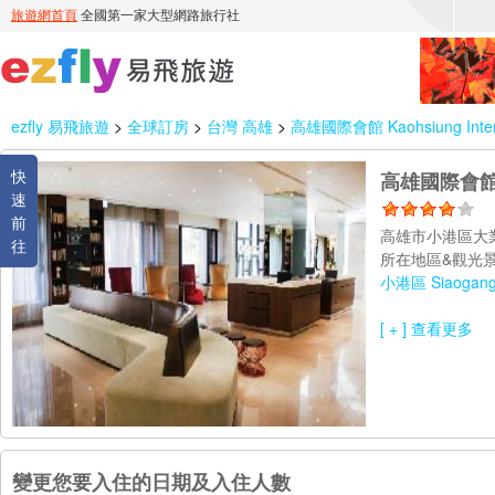
ezfly 易飛旅遊
>
全球訂房
>
台灣 高雄
>
高雄國際會館 Kaohsiung Interna
快
高雄國際會館 Kao
速
前
高雄市小港區大
往
所在地區&觀光景
小港區 Siaogang D
[ + ] 查看更多
變更您要入住的日期及入住人數