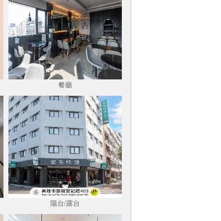
餐廳
陽台/露台