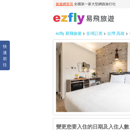
ezfly 易飛旅遊
>
全球訂房
>
台灣 高雄
>
快
速
前
往
變更您要入住的日期及入住人數