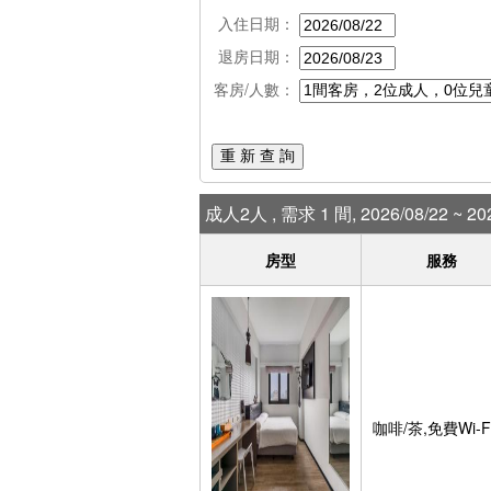
入住日期：
退房日期：
客房/人數：
重 新 查 詢
成人2人 , 需求 1 間, 2026/08/22 ~ 202
房型
服務
咖啡/茶,免費Wi-F