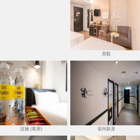
景觀
設施 (客房)
室內裝潢